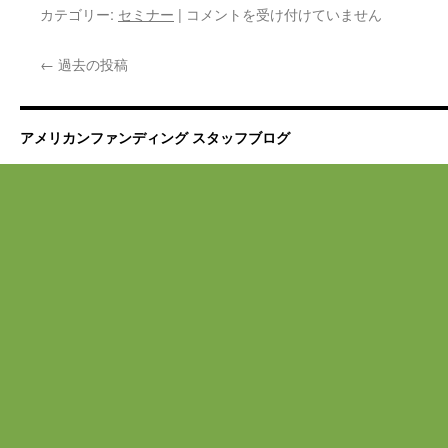
7
カテゴリー:
セミナー
|
コメントを受け付けていません
月
18
←
過去の投稿
日
(火)
投
資
アメリカンファンディング スタッフブログ
家
向
け
セ
ミ
ナ
ー
開
催
の
ご
案
内
は