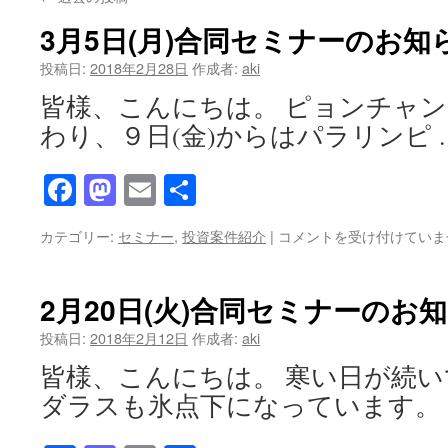
ツ
3月5日(月)合同セミナーのお知
へ
投稿日:
2018年2月28日
作成者:
aki
皆様、こんにちは。 ピョンチャ
ス
わり、９日(金)からはパラリンピ 
キ
Facebook
Mastodon
Email
共
ッ
有
プ
3
カテゴリー:
セミナー
,
投資案件紹介
|
コメントを受け付けていま
月
5
日
2月20日(火)合同セミナーのお
(月)
合
投稿日:
2018年2月12日
作成者:
aki
同
皆様、こんにちは。 寒い日が続
セ
ミ
ダラスも氷点下になっています。
ナ
ー