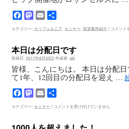
ナ
ー
Facebook
Mastodon
Email
共
の
お
有
知
9
カテゴリー:
カリフォルニア
,
セミナー
,
投資案件紹介
|
コメント
ら
月
せ
19
は
日
本日は分配日です
(火)
合
投稿日:
2017年8月23日
作成者:
aki
同
皆様、こんにちは。 本日は分配日
セ
ミ
て1年、12回目の分配日を迎え …
ナ
ー
Facebook
Mastodon
Email
共
の
お
有
知
本
カテゴリー:
セミナー
|
コメントを受け付けていません
ら
日
せ
は
は
分
1000人を超えました！
配