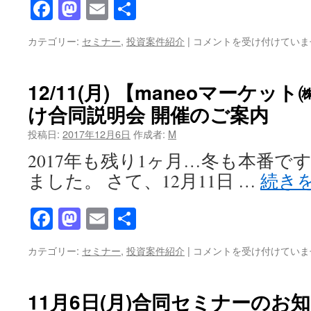
Facebook
Mastodon
Email
共
の
お
有
知
2
カテゴリー:
セミナー
,
投資案件紹介
|
コメントを受け付けていま
ら
月
せ
20
は
日
12/11(月) 【maneoマーケッ
(火)
け合同説明会 開催のご案内
合
同
投稿日:
2017年12月6日
作成者:
M
セ
ミ
2017年も残り1ヶ月…冬も本番で
ナ
ました。 さて、12月11日 …
続き
ー
の
お
Facebook
Mastodon
Email
共
知
有
ら
せ
12/11(月)
カテゴリー:
セミナー
,
投資案件紹介
|
コメントを受け付けていま
は
【maneo
マ
ー
11月6日(月)合同セミナーのお
ケ