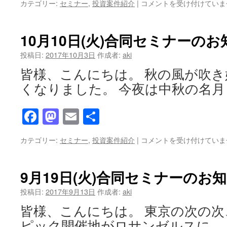
10
カテゴリー:
セミナー
,
投資案件紹介
|
コメントを受け付けていま
ら
月
せ
10
は
日
10月10日(火)合同セミナーの
(火)
の
投稿日:
2017年10月3日
作成者:
aki
セ
皆様、こんにちは。 秋の風が吹
ミ
ナ
くなりました。 今夜は中秋の名月
ー
は
Facebook
Mastodon
Email
共
有
10
カテゴリー:
セミナー
,
投資案件紹介
|
コメントを受け付けていま
月
10
日
9月19日(火)合同セミナーのお
(火)
合
投稿日:
2017年9月13日
作成者:
aki
同
皆様、こんにちは。 東京の次の次、
セ
ミ
ピック開催地がロサンゼルスに 