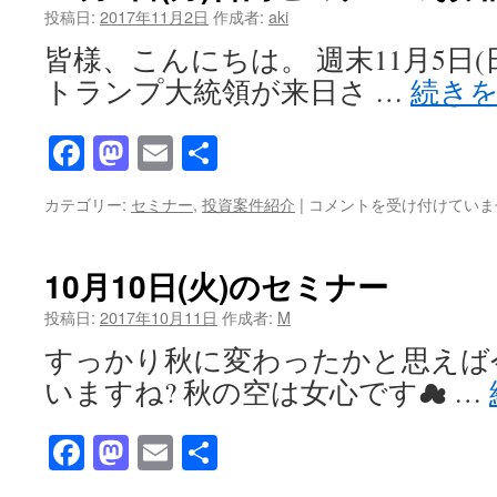
ッ
投稿日:
2017年11月2日
作成者:
aki
ト
皆様、こんにちは。 週末11月5日(
㈱
主
トランプ大統領が来日さ …
続き
催】
投
Facebook
Mastodon
Email
共
資
家
有
向
11
カテゴリー:
セミナー
,
投資案件紹介
|
コメントを受け付けていま
け
月
合
6
同
日
10月10日(火)のセミナー
説
(月)
明
合
投稿日:
2017年10月11日
作成者:
M
会
同
開
すっかり秋に変わったかと思えば
セ
催
ミ
いますね? 秋の空は女心です☁ …
の
ナ
ご
ー
案
Facebook
Mastodon
Email
共
の
内
お
有
は
知