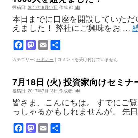
日
投稿日:
2017年8月17日
作成者:
aki
で
本日までに口座を開設していただい
す
は
えました！ 弊社にご興味をお …
Facebook
Mastodon
Email
共
有
1000
カテゴリー:
セミナー
|
コメントを受け付けていません
人
を
超
7月18日 (火) 投資家向けセミ
え
ま
投稿日:
2017年7月13日
作成者:
aki
し
皆さま、こんにちは。 すでにご
た！
は
っしゃるかもしれませんが、 先日
Facebook
Mastodon
Email
共
有