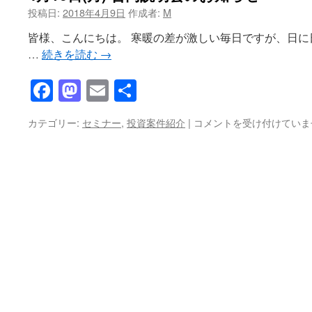
投稿日:
2018年4月9日
作成者:
M
ツ
皆様、こんにちは。 寒暖の差が激しい毎日ですが、日
へ
…
続きを読む
→
ス
Facebook
Mastodon
Email
共
キ
有
4
カテゴリー:
セミナー
,
投資案件紹介
|
コメントを受け付けていま
ッ
月
16
プ
日
(月)
合
同
説
明
会
の
お
知
ら