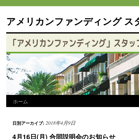
アメリカンファンディング ス
コ
ホーム
ン
2018年4月9日
日別アーカイブ:
テ
4月16日(月) 合同説明会のお知らせ
ン