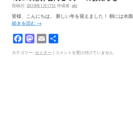
投稿日:
2019年1月17日
作成者:
aki
ツ
皆様、こんにちは。 新しい年を迎えました！ 朝には水
へ
続きを読む
→
ス
Facebook
Mastodon
Email
共
キ
有
1
カテゴリー:
セミナー
|
コメントを受け付けていません
ッ
月
21
プ
日
(月)
合
同
セ
ミ
ナ
ー
の
お
知