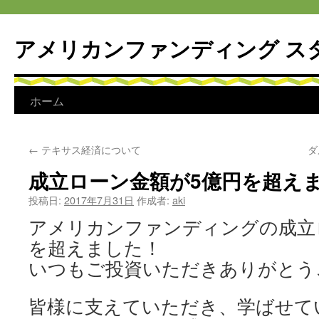
アメリカンファンディング ス
コ
ホーム
ン
←
テキサス経済について
ダ
テ
成立ローン金額が5億円を超え
ン
投稿日:
2017年7月31日
作成者:
aki
ツ
アメリカンファンディングの成立
へ
を超えました
！
ス
いつもご投資いただきありがとう
キ
皆様に支えていただき、学ばせて
ッ