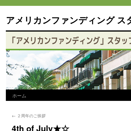
アメリカンファンディング ス
コ
ホーム
ン
←
２周年のご挨拶
テ
4th of July★☆
ン