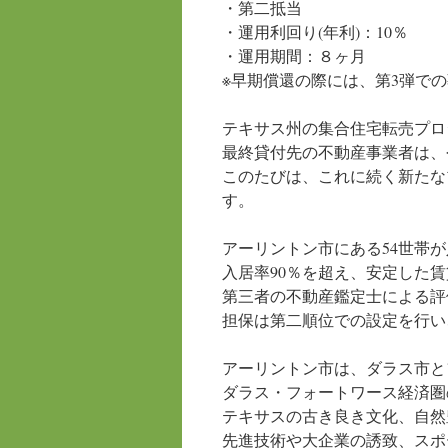
・第二抵当
・運用利回り(年利)：10％
・運用期間：８ヶ月
※早期償還の際には、第3弾で
テキサス州の集合住宅転売プロ
最終貸付先の不動産事業者は、
このたびは、これに続く新たな
す。
アーリントン市にある54世帯
入居率90％を超え、安定した
第三者の不動産鑑定士による評価
担保は第二順位での設定を行い、
アーリントン市は、ダラス市と
ダラス・フォートワース経済圏
テキサスの古き良き文化、自然
先進技術や大企業の誘致、スポ