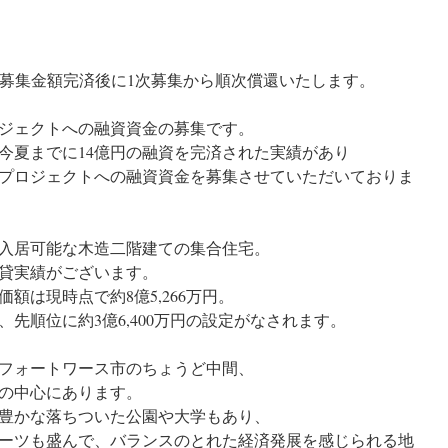
の募集金額完済後に1次募集から順
次償還いたします。
ジェクトへの融資資金の募集です。
今夏までに14億円の融資を完済さ
れた実績があり
プロジェクトへの融資資金を募集さ
せていただいておりま
が入居可能な木造二階建ての集合住
宅。
賃貸実績がございます。
額は現時点で約8億5,266万
円。
先順位に約3億6,400万円の
設定がなされます。
フォートワース市のちょうど中間、
の中心にあります。
豊かな落ちついた公園や大学もあり
、
ーツも盛んで、バランスのとれた経
済発展を感じられる地