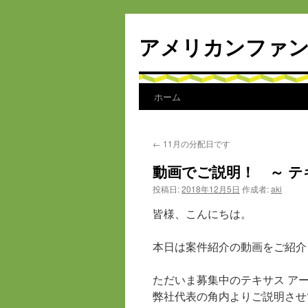
アメリカンファン
ホーム
コ
ン
←
11月の分配日です
テ
動画でご説明！ ～ テ
ン
投稿日:
2018年12月5日
作成者:
aki
ツ
皆様、こんにちは。
へ
本日は案件紹介の動画をご紹介
ス
ただいま募集中のテキサス ア
キ
弊社代表の角内よりご説明させ
ッ