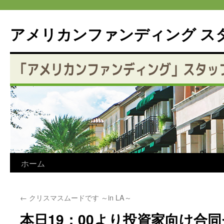
アメリカンファンディング ス
コ
ホーム
ン
←
クリスマスムードです ～in LA～
テ
本日19：00より投資家向け合
ン