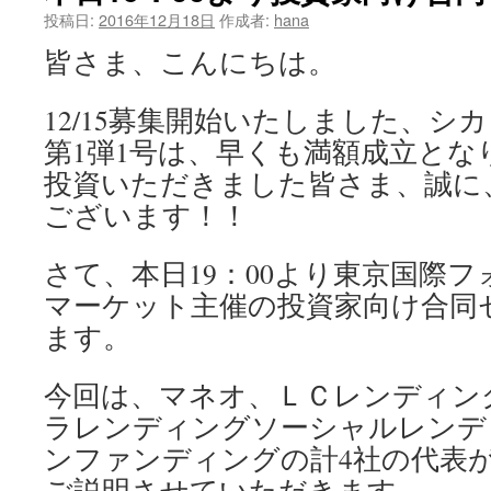
投稿日:
2016年12月18日
作成者:
hana
ツ
皆さま、こんにちは。
へ
12/15募集開始いたしました、シ
ス
第1弾1号は、早くも満額成立とな
キ
投資いただきました皆さま、誠に
ッ
ございます！！
プ
さて、本日19：00より東京国際フォ
マーケット主催の投資家向け合同
ます。
今回は、マネオ、ＬＣレンディン
ラレンディングソーシャルレンデ
ンファンディングの計4社の代表
ご説明させていただきます。