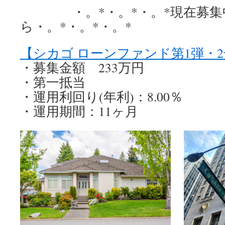
・。*・。*・。*現在募集
ら・。*・。*・。*
【シカゴ ローンファンド第1弾・
・募集金額 233万円
・第一抵当
・運用利回り(年利)：8.00％
・運用期間：11ヶ月